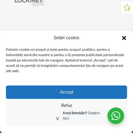
LOCKMET
Setări cookie
Folosim cookie-uri proprii și terțe pentru scopuri analitice, pentru a
îmbunătăți serviciile noastre și pentru a îți prezenta publicitate personalizată
bazată pe obiceiurile tale de navigare. Apăsând butonul „Accept”, ești de
acord să ne permiți să înregistrăm comportamentul tău de navigare pe acest
© 2026 ALEX MOBILIER MACS SRL - Toate drepturile rezervate
site web.
Accept
Refuz
ALEX Mobilier MACS SRL, 400698 Octavian Goga nr. 32 Cluj-Napoca.
Aveți întrebări?
Suntem
E-mail:
info@alexmobilier.ro
Mobil: +40 724 054766
Aici!
Vizualizare
Produse »
Promoții »
Catalog »
Referințe »
Despre noi »
Contact