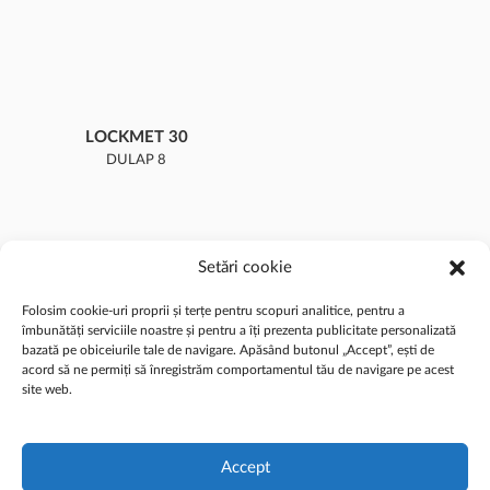
LOCKMET 30
DULAP 8
COMPARTIMENTE
Setări cookie
Folosim cookie-uri proprii și terțe pentru scopuri analitice, pentru a
îmbunătăți serviciile noastre și pentru a îți prezenta publicitate personalizată
bazată pe obiceiurile tale de navigare. Apăsând butonul „Accept”, ești de
acord să ne permiți să înregistrăm comportamentul tău de navigare pe acest
site web.
© 2026 ALEX MOBILIER MACS SRL - Toate drepturile rezervate
Accept