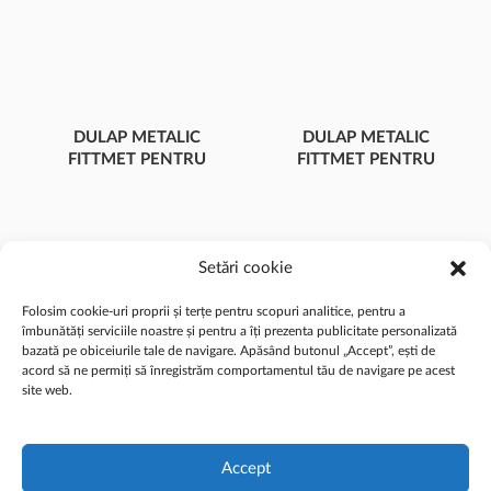
DULAP METALIC
DULAP METALIC
FITTMET PENTRU
FITTMET PENTRU
TELEFOANE M
TELEFOANE M
PENTRU 10 DE
PENTRU 35 DE
TELEFOANE MOBILE
TELEFOANE MOBILE
Setări cookie
Folosim cookie-uri proprii și terțe pentru scopuri analitice, pentru a
îmbunătăți serviciile noastre și pentru a îți prezenta publicitate personalizată
bazată pe obiceiurile tale de navigare. Apăsând butonul „Accept”, ești de
acord să ne permiți să înregistrăm comportamentul tău de navigare pe acest
site web.
© 2026 ALEX MOBILIER MACS SRL - Toate drepturile rezervate
Accept