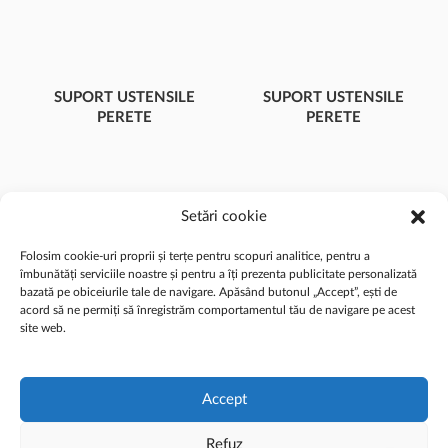
SUPORT USTENSILE
SUPORT USTENSILE
PERETE
PERETE
2 UȘI, POLIȚE
2 UȘI
Setări cookie
Folosim cookie-uri proprii și terțe pentru scopuri analitice, pentru a
îmbunătăți serviciile noastre și pentru a îți prezenta publicitate personalizată
bazată pe obiceiurile tale de navigare. Apăsând butonul „Accept”, ești de
acord să ne permiți să înregistrăm comportamentul tău de navigare pe acest
site web.
© 2026 ALEX MOBILIER MACS SRL - Toate drepturile rezervate
Accept
Refuz