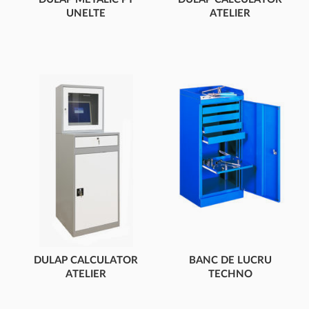
UNELTE
ATELIER
CU 2 UȘI,RAFTURI
DULAP CALCULATOR
ÎNCUIABIL
DULAP CALCULATOR
BANC DE LUCRU
ATELIER
TECHNO
DULAP CALCULATOR
1 UȘĂ, 4 SERTARE
ÎNCUIABIL