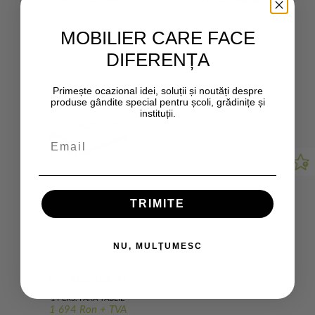
INDIVIDUAL
1 PERS, TĂBLIE PLACĂ
1 034 Ron + TVA
2 057 Ron + TVA
MOBILIER CARE FACE
PERFORATĂ
DIFERENȚA
Primește ocazional idei, soluții și noutăți despre
produse gândite special pentru școli, grădinițe și
instituții.
TRIMITE
NU, MULŢUMESC
PAT ELISABETH
1 PERS. FĂRĂ TĂBLIE
1 694 Ron + TVA