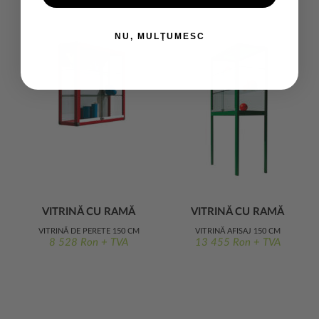
NU, MULŢUMESC
VITRINĂ CU RAMĂ
VITRINĂ CU RAMĂ
METALICĂ 150 CM
METALICĂ 150 CM
VITRINĂ DE PERETE 150 CM
VITRINĂ AFIȘAJ 150 CM
LĂȚIME
LĂȚIME
8 528 Ron + TVA
13 455 Ron + TVA