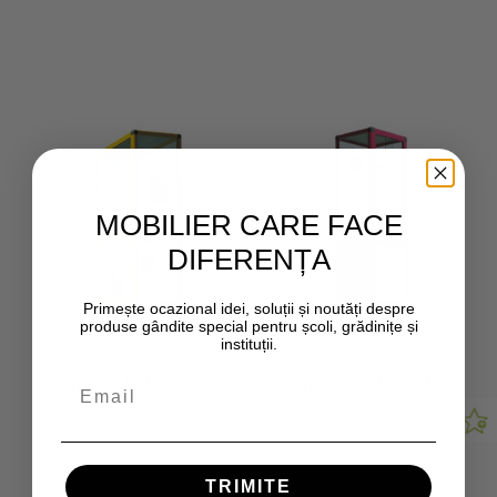
MOBILIER CARE FACE
DIFERENȚA
Primește ocazional idei, soluții și noutăți despre
produse gândite special pentru școli, grădinițe și
instituții.
VITRINĂ CU RAMĂ
VITRINĂ CU RAMĂ
METALICĂ 120 CM
METALICĂ 50 CM
VITRINĂ 120 CM
VITRINĂ AFIȘAJ 50 CM
LĂȚIME
LĂȚIME
11 733 Ron + TVA
6 586 Ron + TVA
TRIMITE