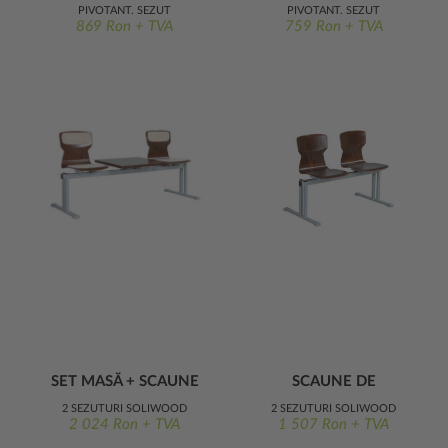
ROTATIV ERGO
ERGO
PIVOTANT, ȘEZUT
PIVOTANT, ȘEZUT
869 Ron + TVA
759 Ron + TVA
SOLIWOOD TAPIȚAT
SOLIWOOD
SET MASĂ + SCAUNE
SCAUNE DE
DE AȘTEPTARE ERGO
AȘTEPTARE ERGO
2 ȘEZUTURI SOLIWOOD
2 ȘEZUTURI SOLIWOOD
2 024 Ron + TVA
1 507 Ron + TVA
TAPIATE, 1 BLAT MASĂ