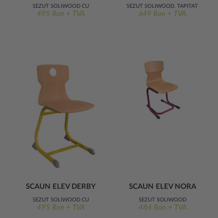
ERGO
DERBY ERGO
ȘEZUT SOLIWOOD CU
ȘEZUT SOLIWOOD, TAPIȚAT
495 Ron + TVA
649 Ron + TVA
ORIFICIU
SCAUN ELEV DERBY
SCAUN ELEV NORA
ERGO
ERGO
ȘEZUT SOLIWOOD CU
ȘEZUT SOLIWOOD
495 Ron + TVA
484 Ron + TVA
ORIFICIU PRINDERE