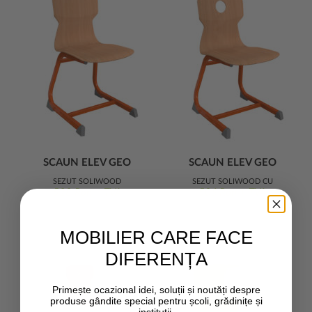
SCAUN ELEV GEO
SCAUN ELEV GEO
ERGO
ERGO
ȘEZUT SOLIWOOD
ȘEZUT SOLIWOOD CU
528 Ron + TVA
506 Ron + TVA
ORIFICIU PRINDERE
MOBILIER CARE FACE
DIFERENȚA
Primește ocazional idei, soluții și noutăți despre
produse gândite special pentru școli, grădinițe și
instituții.