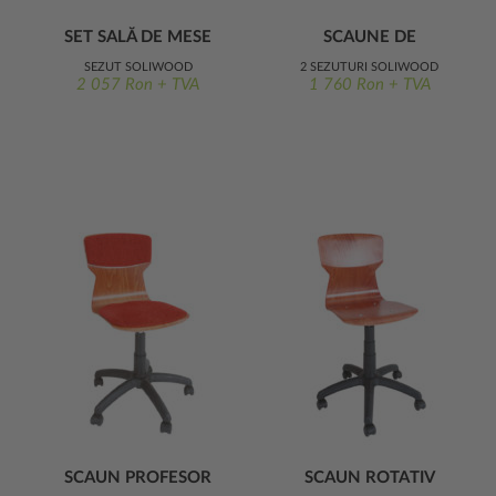
SET SALĂ DE MESE
SCAUNE DE
QUADRA 3.
AȘTEPTARE ERGO
ȘEZUT SOLIWOOD
2 ȘEZUTURI SOLIWOOD
2 057 Ron + TVA
1 760 Ron + TVA
TAPIȚATE
SCAUN PROFESOR
SCAUN ROTATIV