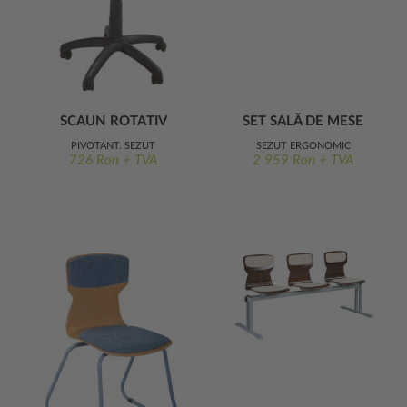
SCAUN ROTATIV
SET SALĂ DE MESE
QUADRA 4.
PIVOTANT, ȘEZUT
ȘEZUT ERGONOMIC
726 Ron + TVA
2 959 Ron + TVA
SOLIWOOD
SOLIWOOD