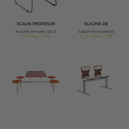
SCAUN PROFESOR
SCAUNE DE
ERGO
AȘTEPTARE ERGO
PICIOARE TIP SANIE, ȘEZUT
3 ȘEZUTURI SOLIWOOD
704 Ron + TVA
2 519 Ron + TVA
SOLIWOOD TAPIȚAT
TAPIȚATE