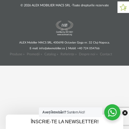
© 2026 ALEX MOBILIER MACS SRL -Toate drepturile rezervate
ALEX Mobilier MACS SRL, 400698 Octavian Goga nr. 32 Cluj-Napoca.
E-mail:
info@alexmobilier.ro
Mobil: +40 724 054766
Produse »
Promoții »
Catalog »
Referințe »
Despre noi »
Contact
Aveți întrebări?
Suntem Aici!
ÎNSCRIE-TE LA NEWSLETTER!