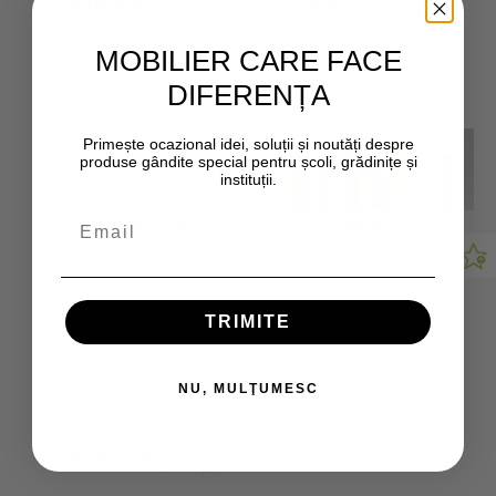
MOBILIER
MESE CĂMINE
CLASIC PENTRU
ȘCOLARE
MOBILIER CARE FACE
CĂMINE
DIFERENȚA
Primește ocazional idei, soluții și noutăți despre
produse gândite special pentru școli, grădinițe și
instituții.
ALTE PIESE DE
DULAPURI
MOBILIER PT
VESTIAR
CĂMINE
ȘCOLARE
TRIMITE
NU, MULŢUMESC
BĂNCI DE
VESTIAR